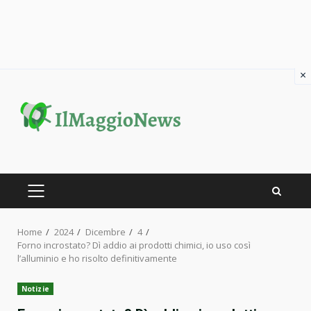
×
Skip
to
content
PRIMARY
MENU
Home
2024
Dicembre
4
Forno incrostato? Dì addio ai prodotti chimici, io uso così
l’alluminio e ho risolto definitivamente
Notizie