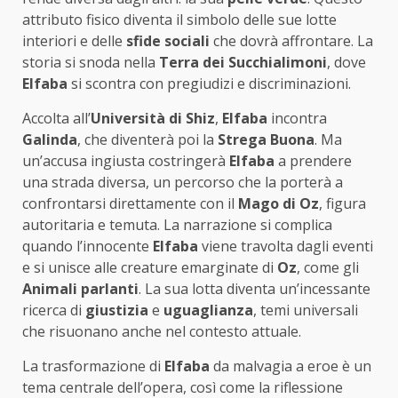
attributo fisico diventa il simbolo delle sue lotte
interiori e delle
sfide sociali
che dovrà affrontare. La
storia si snoda nella
Terra dei Succhialimoni
, dove
Elfaba
si scontra con pregiudizi e discriminazioni.
Accolta all’
Università di Shiz
,
Elfaba
incontra
Galinda
, che diventerà poi la
Strega Buona
. Ma
un’accusa ingiusta costringerà
Elfaba
a prendere
una strada diversa, un percorso che la porterà a
confrontarsi direttamente con il
Mago di Oz
, figura
autoritaria e temuta. La narrazione si complica
quando l’innocente
Elfaba
viene travolta dagli eventi
e si unisce alle creature emarginate di
Oz
, come gli
Animali parlanti
. La sua lotta diventa un’incessante
ricerca di
giustizia
e
uguaglianza
, temi universali
che risuonano anche nel contesto attuale.
La trasformazione di
Elfaba
da malvagia a eroe è un
tema centrale dell’opera, così come la riflessione