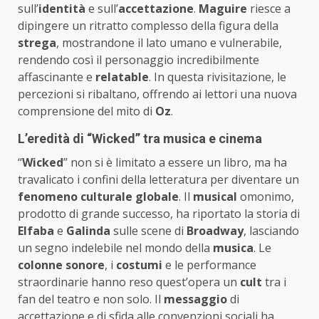
sull’
identità
e sull’
accettazione
.
Maguire
riesce a
dipingere un ritratto complesso della figura della
strega
, mostrandone il lato umano e vulnerabile,
rendendo così il personaggio incredibilmente
affascinante e
relatable
. In questa rivisitazione, le
percezioni si ribaltano, offrendo ai lettori una nuova
comprensione del mito di
Oz
.
L’eredità di “Wicked” tra musica e cinema
“
Wicked
” non si è limitato a essere un libro, ma ha
travalicato i confini della letteratura per diventare un
fenomeno culturale globale
. Il
musical
omonimo,
prodotto di grande successo, ha riportato la storia di
Elfaba
e
Galinda
sulle scene di
Broadway
, lasciando
un segno indelebile nel mondo della
musica
. Le
colonne sonore
, i
costumi
e le performance
straordinarie hanno reso quest’opera un
cult
tra i
fan del teatro e non solo. Il
messaggio
di
accettazione e di sfida alle convenzioni sociali ha