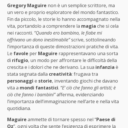
Gregory Maguire
non è un semplice scrittore, ma
un vero e proprio esploratore del mondo fantastico.
Fin da piccolo, le storie lo hanno accompagnato nella
vita, portandolo a comprendere la
magia
che si cela
nei racconti.
“Quando ero bambino, le fiabe mi
offrivano un dono inestimabile”
scrive, sottolineando
l’importanza di queste dimostrazioni pratiche di vita.
Le
favole
per
Maguire
rappresentavano una sorta
di
rifugio
, un modo per affrontare le difficoltà della
crescita e i dolori che ne derivano. La sua
infanzia
è
stata segnata dalla
creatività
: frugava tra
personaggi
e
storie
, inventando giochi che davano
vita a
mondi fantastici
.
“E’ ciò che fanno gli artisti; è
ciò che fanno i bambini”
afferma, evidenziando
l’importanza dell’immaginazione nell’arte e nella vita
quotidiana.
Maguire
ammette di tornare spesso nel “
Paese di
Oz
”, ogni volta che sente l’esigenza di esprimere la