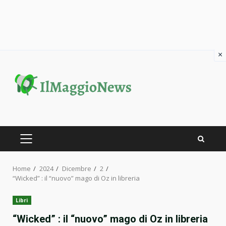
×
Skip
to
content
PRIMARY
MENU
Home
2024
Dicembre
2
“Wicked” : il “nuovo” mago di Oz in libreria
Libri
“Wicked” : il “nuovo” mago di Oz in libreria