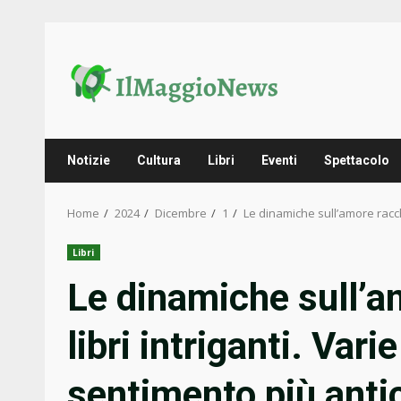
Skip
to
content
Notizie
Cultura
Libri
Eventi
Spettacolo
Home
2024
Dicembre
1
Le dinamiche sull’amore racch
Libri
Le dinamiche sull’a
libri intriganti. Var
sentimento più anti