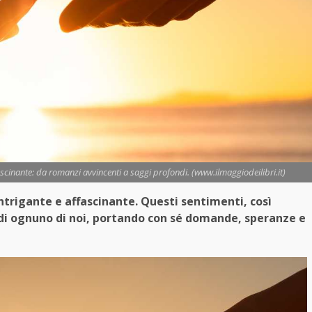
fascinante: da romanzi avvincenti a saggi profondi. (www.ilmaggiodeilibri.it)
intrigante e affascinante. Questi sentimenti, così
e di ognuno di noi, portando con sé domande, speranze e