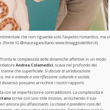
sentimentale che non riguarda solo l’aspetto romantico, ma si
le. (fonte IG @mauragancitano-www.ilmaggiodeilibri.it)
affronta le complessità delle dinamiche affettive in un modo
fondatore
Andrea Colamedici
, scava nel profondo dei
 tranne che superficiale.
Si discute di un’educazione
, ma si estende a una riflessione culturale e sociale.
 dissenso possano arricchire i nostri rapporti.
rta con sé imperfezioni e contraddizioni. La complessità è
itano
scrive con uno stile incisivo, arricchendo il suo
eri ancora più affascinanti.
La chiave è prendersi cura del
ersonale, che non si deve mai reprimere.
Ogni lettore avrà la