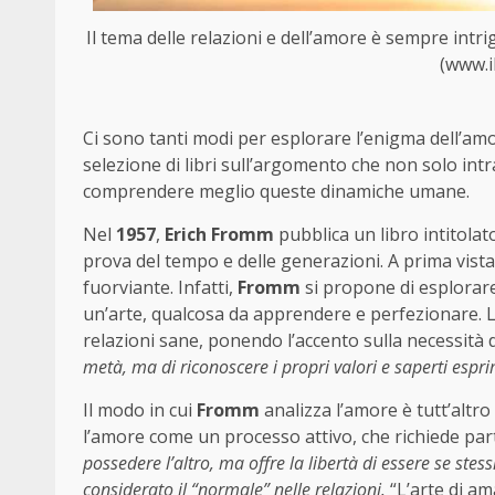
Il tema delle relazioni e dell’amore è sempre intr
(www.il
Ci sono tanti modi per esplorare l’enigma dell’am
selezione di libri sull’argomento che non solo int
comprendere meglio queste dinamiche umane.
Nel
1957
,
Erich Fromm
pubblica un libro intitolat
prova del tempo e delle generazioni. A prima vista
fuorviante. Infatti,
Fromm
si propone di esplora
un’arte, qualcosa da apprendere e perfezionare. La 
relazioni sane, ponendo l’accento sulla necessità d
metà, ma di riconoscere i propri valori e saperti espr
Il modo in cui
Fromm
analizza l’amore è tutt’altr
l’amore come un processo attivo, che richiede pa
possedere l’altro, ma offre la libertà di essere se st
considerato il “normale” nelle relazioni.
“L’arte di am