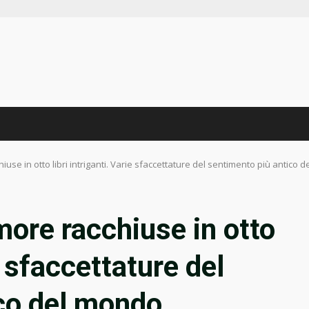
iuse in otto libri intriganti. Varie sfaccettature del sentimento più antico 
more racchiuse in otto
ie sfaccettature del
co del mondo