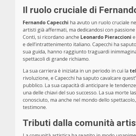
Il ruolo cruciale di Fernan
Fernando Capecchi
ha avuto un ruolo cruciale nel
artisti già affermati, ma dedicandosi con passione al
Conti, si ricordano anche
Leonardo Pieraccioni
e dell’intrattenimento italiano. Capecchi ha saputo
sua guida, hanno raggiunto traguardi inimmaginabi
spettacoli di grande richiamo.
La sua carriera è iniziata in un periodo in cui la
te
rivoluzione, e Capecchi ha saputo cavalcare quest
pubblico. La sua capacità di anticipare le tenden
una delle chiavi del suo successo. La sua morte la
conosciuto, ma anche nel mondo dello spettacolo, 
testimone.
Tributi dalla comunità artis
La comunità artistica ha reagito in modo unanime a