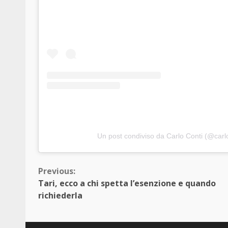
Un post condiviso da Carlo Conti (@carlo
Continue
Previous:
Tari, ecco a chi spetta l’esenzione e quando
Reading
richiederla