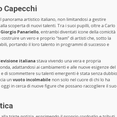
do Capecchi
 panorama artistico italiano, non limitandosi a gestire
la scoperta di nuovi talenti. Tra i suoi pupilli, oltre a Carlo
e
Giorgio Panariello
, entrambi diventati icone della comicità
 costruire un vero e proprio “team” di artisti che, sotto la
li, portando il loro talento in programmi di successo e
levisione italiana
stava vivendo una vera e propria
’onda, adattandosi ai cambiamenti e alle nuove esigenze del
ze e di scommettere su talenti emergenti è stata senza dubbi
scia un
vuoto incolmabile
non solo nel cuore di chi lo ha
oggi in cerca di nuove figure che possano raccogliere il suo
tica
lla triste notizia, esprimendo il proprio cordoglio e tributi