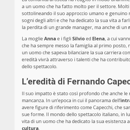
a un uomo che ha fatto molto per il settore. Molti 
sottolineando il suo approccio umano e genuino ne
sogni degli altri e che ha dedicato la sua vita a f
la perdita di un grande manager, ma anche di un
La moglie
Anna
e i figli
Silvio
ed
Elena
, a cui van
che ha sempre messo la famiglia al primo posto, n
un uomo che sapeva bilanciare la sua carriera con 
eredità vivrà attraverso i talenti che ha contribu
dello spettacolo.
L’eredità di Fernando Cape
Il suo impatto è stato così profondo che anche le
mancanza. In un’epoca in cui il panorama dell’
int
avere figure di riferimento come Capecchi, che sann
sue forme. Il mondo dello spettacolo italiano, in lu
vita di un uomo che ha dedicato la sua esistenza a
cultura
.