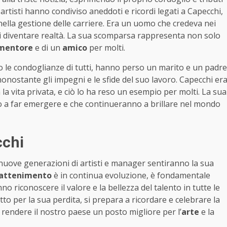
artisti hanno condiviso aneddoti e ricordi legati a Capecchi,
lla gestione delle carriere. Era un uomo che credeva nei
arli diventare realtà. La sua scomparsa rappresenta non solo
mentore
e di un
amico
per molti.
no le condoglianze di tutti, hanno perso un marito e un padre
onostante gli impegni e le sfide del suo lavoro. Capecchi er
la vita privata, e ciò lo ha reso un esempio per molti. La sua
ito a far emergere e che continueranno a brillare nel mondo
cchi
 nuove generazioni di artisti e manager sentiranno la sua
rattenimento
è in continua evoluzione, è fondamentale
o riconoscere il valore e la bellezza del talento in tutte le
tto per la sua perdita, si prepara a ricordare e celebrare la
 rendere il nostro paese un posto migliore per l’
arte
e la