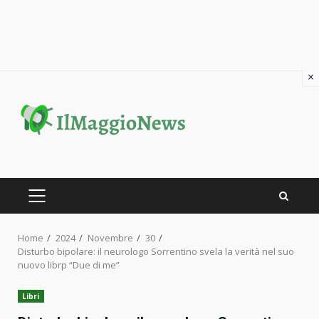
×
Skip
to
content
PRIMARY
MENU
Home
2024
Novembre
30
Disturbo bipolare: il neurologo Sorrentino svela la verità nel suo
nuovo librp “Due di me”
Libri