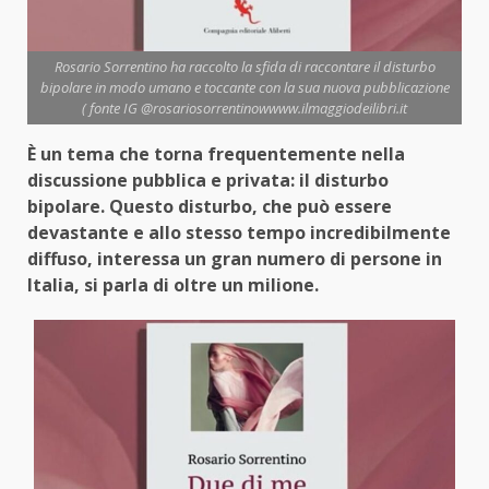
Rosario Sorrentino ha raccolto la sfida di raccontare il disturbo
bipolare in modo umano e toccante con la sua nuova pubblicazione
( fonte IG @rosariosorrentinowwww.ilmaggiodeilibri.it
È un tema che torna frequentemente nella
discussione pubblica e privata: il disturbo
bipolare. Questo disturbo, che può essere
devastante e allo stesso tempo incredibilmente
diffuso, interessa un gran numero di persone in
Italia, si parla di oltre un milione.