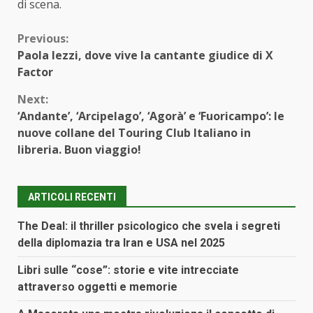
di scena.
Continue
Previous:
Paola Iezzi, dove vive la cantante giudice di X
Reading
Factor
Next:
‘Andante’, ‘Arcipelago’, ‘Agorà’ e ‘Fuoricampo’: le
nuove collane del Touring Club Italiano in
libreria. Buon viaggio!
ARTICOLI RECENTI
The Deal: il thriller psicologico che svela i segreti
della diplomazia tra Iran e USA nel 2025
Libri sulle “cose”: storie e vite intrecciate
attraverso oggetti e memorie