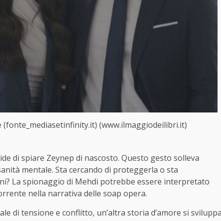
fonte_mediasetinfinity.it) (www.ilmaggiodeilibri.it)
de di spiare Zeynep di nascosto. Questo gesto solleva
a sanità mentale. Sta cercando di proteggerla o sta
oni? La spionaggio di Mehdi potrebbe essere interpretato
orrente nella narrativa delle soap opera.
e di tensione e conflitto, un’altra storia d’amore si svilupp