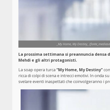
_My Home, My Destiny_ (fonte_mediaseti
La prossima settimana si preannuncia densa di
Mehdi e gli altri protagonisti.
La soap opera turca
“My Home, My Destiny”
con
ricca di colpi di scena e intrecci emotivi. In onda s
svelare eventi inaspettati che coinvolgeranno i p