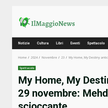
Skip
to
content
Notizie
Cultura
Libri
Eventi
Spettacolo
Home
2024
Novembre
23
My Home, My Destiny antic
Spettacolo
My Home, My Destiny
29 novembre: Mehdi
scioccante