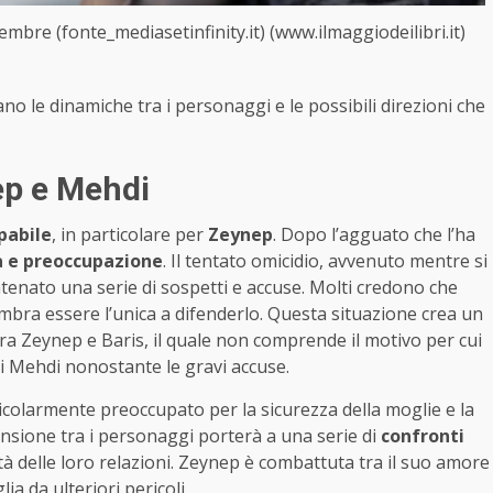
mbre (fonte_mediasetinfinity.it) (www.ilmaggiodeilibri.it)
ano le dinamiche tra i personaggi e le possibili direzioni che
ep e Mehdi
pabile
, in particolare per
Zeynep
. Dopo l’agguato che l’ha
a e preoccupazione
. Il tentato omicidio, avvenuto mentre si
atenato una serie di sospetti e accuse. Molti credono che
bra essere l’unica a difenderlo. Questa situazione crea un
ra Zeynep e Baris, il quale non comprende il motivo per cui
di Mehdi nonostante le gravi accuse.
ticolarmente preoccupato per la sicurezza della moglie e la
nsione tra i personaggi porterà a una serie di
confronti
 delle loro relazioni. Zeynep è combattuta tra il suo amore
ia da ulteriori pericoli.