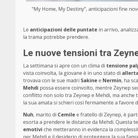
“My Home, My Destiny”, anticipazioni fine nove
Le
anticipazioni delle puntate
in arrivo, analizz
la trama potrebbe prendere.
Le nuove tensioni tra Zeyn
La settimana si apre con un clima di
tensione pal
vista coinvolta, la giovane è in uno stato di
allert
trovava con le sue madri
Sakine
e
Nermin
, ha sc
Mehdi
possa essere coinvolto, mentre Zeynep sem
conflitto non solo tra Zeynep e Mehdi, ma anche t
la sua amata si schieri così fermamente a favore 
Nuh
, marito di
Cemile
e fratello di Zeynep, è par
esorta a prendere le distanze da Mehdi. Questa te
emotivi
che metteranno in evidenza la complessità
per Mehdi e il desiderio di proteggere la sua famigl