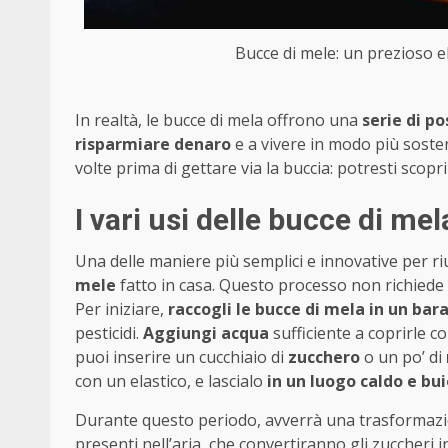
Bucce di mele: un prezioso el
In realtà, le bucce di mela offrono una
serie di po
risparmiare denaro
e a vivere in modo più soste
volte prima di gettare via la buccia: potresti scopr
I vari usi delle bucce di mel
Una delle maniere più semplici e innovative per ri
mele
fatto in casa. Questo processo non richiede 
Per iniziare,
raccogli le bucce di mela in un bar
pesticidi.
Aggiungi acqua
sufficiente a coprirle c
puoi inserire un cucchiaio di
zucchero
o un po’ di
con un elastico, e lascialo
in un luogo caldo e bu
Durante questo periodo, avverrà una trasformazion
presenti nell’aria, che convertiranno gli zuccheri i