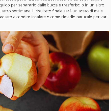
liquido per separarlo dalle bucce e trasferiscilo in un altro
ttro settimane. Il risultato finale sarà un aceto di mele
 adatto a condire insalate o come rimedio naturale per vari