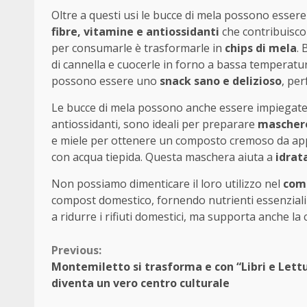
Oltre a questi usi le bucce di mela possono essere
fibre, vitamine e antiossidanti
che contribuisco
per consumarle è trasformarle in
chips di mela
. 
di cannella e cuocerle in forno a bassa temperatu
possono essere uno
snack sano e delizioso
, per
Le bucce di mela possono anche essere impiegate
antiossidanti, sono ideali per preparare
maschere
e miele per ottenere un composto cremoso da applic
con acqua tiepida. Questa maschera aiuta a
idrat
Non possiamo dimenticare il loro utilizzo nel
com
compost domestico, fornendo nutrienti essenziali 
a ridurre i rifiuti domestici, ma supporta anche la 
Continue
Previous:
Montemiletto si trasforma e con “Libri e Lett
Reading
diventa un vero centro culturale