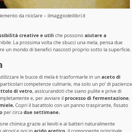
emento da riciclare – ilmaggiodeilibri.it
ssibilità creative e utili
che possono
aiutare a
nibile. La prossima volta che sbucci una mela, pensa due
ire un mondo di benefici nascosti proprio sotto la superficie.
a
utilizzare le bucce di mela è trasformarle in un
aceto di
particolari competenze culinarie, ma solo un po’ di pazienza
attolo di vetro
, assicurandoti che siano pulite e prive di
ompletamente e, per avviare il
processo di fermentazione
,
miele.
Copri il barattolo con un panno traspirante, fissato
io
per circa
due settimane.
e chimica grazie ai lieviti e ai batteri naturalmente
n alcool e poi in
acido acetico
, il componente principale