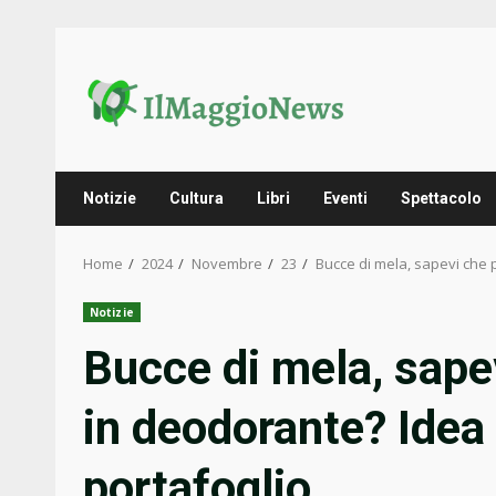
Skip
to
content
Notizie
Cultura
Libri
Eventi
Spettacolo
Home
2024
Novembre
23
Bucce di mela, sapevi che p
Notizie
Bucce di mela, sape
in deodorante? Idea g
portafoglio