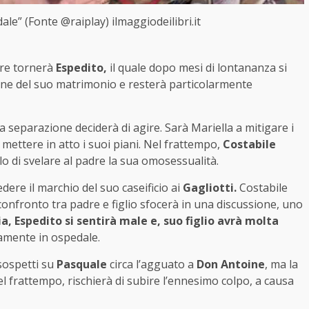
le” (Fonte @raiplay) ilmaggiodeilibri.it
tre tornerà
Espe
dito,
il quale dopo mesi di lontananza si
fine del suo matrimonio e resterà particolarmente
a separazione deciderà di agire. Sarà Mariella a mitigare i
l mettere in atto i suoi piani. Nel frattempo,
Costabile
lo di svelare al padre la sua omosessualità.
edere il marchio del suo caseificio ai
Gagliotti.
Costabile
l confronto tra padre e figlio sfocerà in una discussione, uno
ia, Espedito si sentirà male e, suo figlio avrà molta
amente in ospedale.
sospetti su
Pasquale
circa l’agguato a
Don Antoine
, ma la
l frattempo, rischierà di subire l’ennesimo colpo, a causa