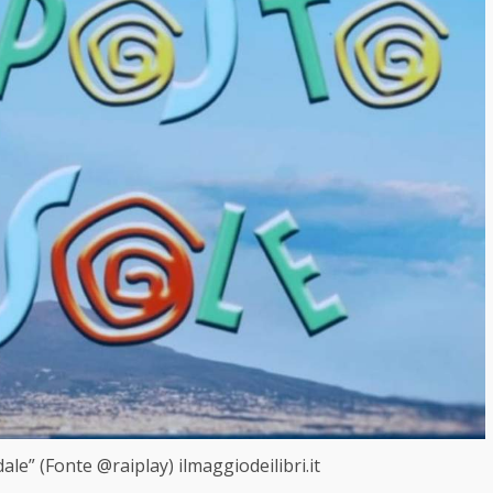
le” (Fonte @raiplay) ilmaggiodeilibri.it