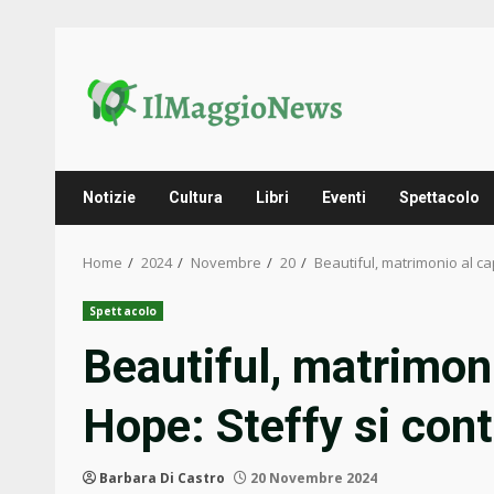
Skip
to
content
Notizie
Cultura
Libri
Eventi
Spettacolo
Home
2024
Novembre
20
Beautiful, matrimonio al c
Spettacolo
Beautiful, matrimoni
Hope: Steffy si con
Barbara Di Castro
20 Novembre 2024