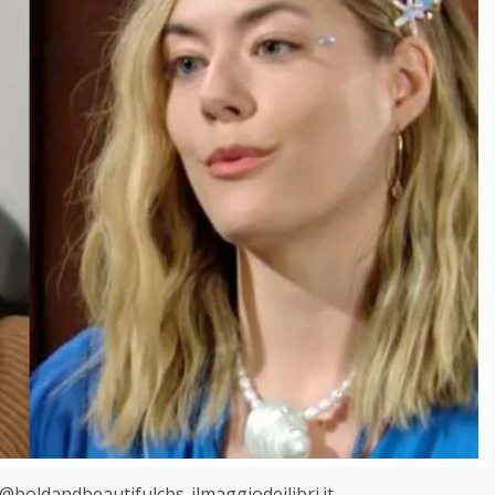
g@boldandbeautifulcbs-ilmaggiodeilibri.it