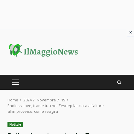
×
Skip
to
content
PRIMARY
MENU
Home
2024
Novembre
19
Endless Love, trame turche: Zeynep lasciata all’altare
all’improvviso, come reagirà
Notizie