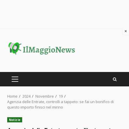
×
Skip
to
content
PRIMARY
MENU
Home
2024
Novembre
19
Agenzia delle Entrate, controlli a tappeto: se fai un bonifico di
questo importo finisci nel mirino
Notizie