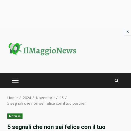
×
Skip
to
content
PRIMARY
MENU
Home
2024
Novembre
15
5 segnali che non sei felice con il tuo partner
Notizie
5 segnali che non sei felice con il tuo