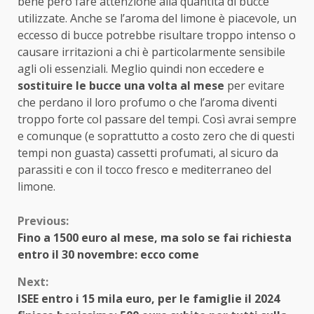
bene però fare attenzione alla quantità di bucce
utilizzate. Anche se l’aroma del limone è piacevole, un
eccesso di bucce potrebbe risultare troppo intenso o
causare irritazioni a chi è particolarmente sensibile
agli oli essenziali. Meglio quindi non eccedere e
sostituire le bucce una volta al mese
per evitare
che perdano il loro profumo o che l’aroma diventi
troppo forte col passare del tempi. Così avrai sempre
e comunque (e soprattutto a costo zero che di questi
tempi non guasta) cassetti profumati, al sicuro da
parassiti e con il tocco fresco e mediterraneo del
limone.
Continue
Previous:
Fino a 1500 euro al mese, ma solo se fai richiesta
Reading
entro il 30 novembre: ecco come
Next:
ISEE entro i 15 mila euro, per le famiglie il 2024