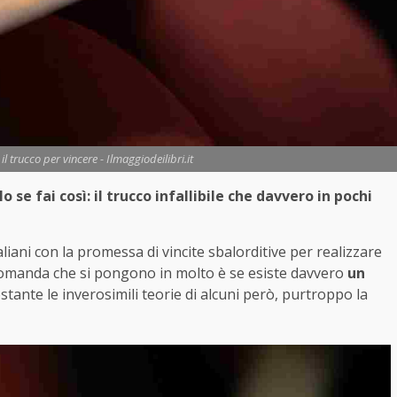
l trucco per vincere - Ilmaggiodeilibri.it
 se fai così: il trucco infallibile che davvero in pochi
taliani con la promessa di vincite sbalorditive per realizzare
domanda che si pongono in molto è se esiste davvero
un
stante le inverosimili teorie di alcuni però, purtroppo la