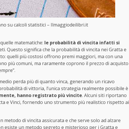
no su calcoli statistici – Ilmaggiodeilibri.it
o quelle matematiche:
le probabilità di vincita infatti si
ti. Questo significa che la probabilità di vincita nei Gratta e
ietto: quelli più costosi offrono premi maggiori, ma con una
 sono più comuni, ma raramente coprono il prezzo di acquisto
sempre”.
e medio perda più di quanto vinca, generando un ricavo
robabilità di vittoria, l’unica strategia realmente possibile è
amente, hanno registrato più vincite
. Alcuni siti riportano
atta e Vinci, fornendo uno strumento più realistico rispetto ai
 un metodo di vincita assicurata e che serve solo ad alzare
n esiste un metodo segreto e misterioso per i Gratta e