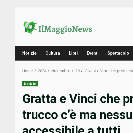
Skip
to
content
Notizie
Cultura
Libri
Eventi
Spettacolo
Home
2024
Novembre
10
Gratta e Vinci che premiano
Notizie
Gratta e Vinci che p
trucco c’è ma nessu
accessibile a tutti