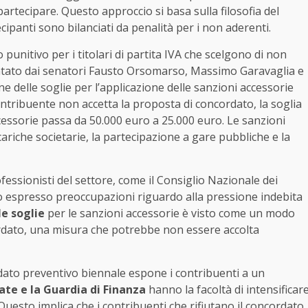
artecipare. Questo approccio si basa sulla filosofia del
ecipanti sono bilanciati da penalità per i non aderenti.
unitivo per i titolari di partita IVA che scelgono di non
ntato dai senatori Fausto Orsomarso, Massimo Garavaglia e
 delle soglie per l’applicazione delle sanzioni accessorie
 contribuente non accetta la proposta di concordato, la soglia
cessorie passa da 50.000 euro a 25.000 euro. Le sanzioni
riche societarie, la partecipazione a gare pubbliche e la
fessionisti del settore, come il Consiglio Nazionale dei
o espresso preoccupazioni riguardo alla pressione indebita
e soglie
per le sanzioni accessorie è visto come un modo
ordato, una misura che potrebbe non essere accolta
rdato preventivo biennale espone i contribuenti a un
ate e la Guardia di Finanza
hanno la facoltà di intensificar
. Questo implica che i contribuenti che rifiutano il concordato