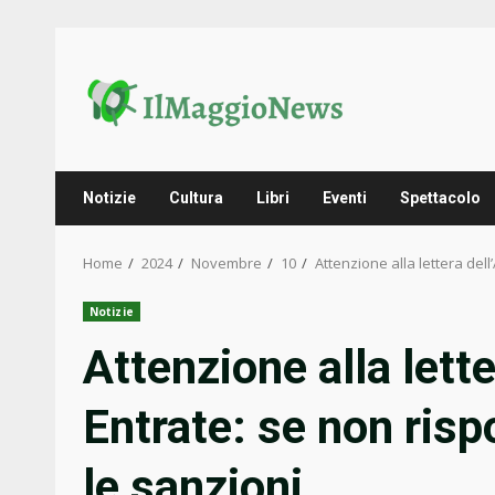
Skip
to
content
Notizie
Cultura
Libri
Eventi
Spettacolo
Home
2024
Novembre
10
Attenzione alla lettera del
Notizie
Attenzione alla lette
Entrate: se non ris
le sanzioni