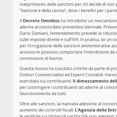
inasprimento delle sanzioni per chi decide di non p
“bastone e della carota”, dove i benefici per i part
Il
Decreto Omnibus
ha introdotto un meccanismo p
aderire al concordato preventivo biennale. Prese
Dario Damiani, l’emendamento prevede la riduzione
sulle imposte dirette e sull’IVA. In pratica, se un
per l’irrogazione delle sanzioni amministrative ac
accessorie possono comportare l’interdizione da ca
concessione di licenze.
Questa mossa ha suscitato critiche da parte di pro
Dottori Commercialisti ed Esperti Contabili. Hann
esercitata sui contribuenti.
Il dimezzamento dell
per costringere i contribuenti ad aderire al conc
favorevolmente da tutti.
Oltre alle sanzioni, la mancata adesione al conco
aumento dei controlli fiscali.
L’Agenzia delle Entr
le verifiche sui titolari di partita IVA non aderenti