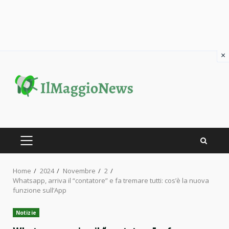
×
Skip
to
content
PRIMARY
MENU
Home
2024
Novembre
2
Whatsapp, arriva il “contatore” e fa tremare tutti: cos’è la nuova
funzione sull’App
Notizie