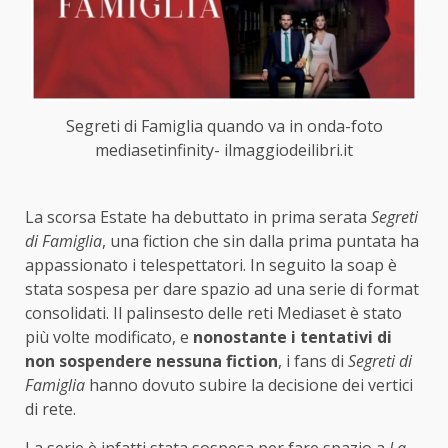
Segreti di Famiglia quando va in onda-foto
mediasetinfinity- ilmaggiodeilibri.it
La scorsa Estate ha debuttato in prima serata
Segreti
di Famiglia
, una fiction che sin dalla prima puntata ha
appassionato i telespettatori. In seguito la soap è
stata sospesa per dare spazio ad una serie di format
consolidati. Il palinsesto delle reti Mediaset è stato
più volte modificato, e
nonostante i tentativi di
non sospendere nessuna fiction
, i fans di
Segreti di
Famiglia
hanno dovuto subire la decisione dei vertici
di rete.
La serie è infatti stata sospesa per fare spazio a
La