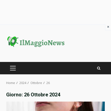
×
Skip
to
content
PRIMARY
MENU
Home
2024
Ottobre
26
Giorno:
26 Ottobre 2024