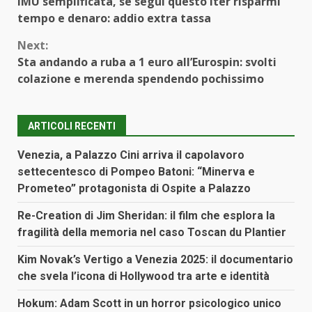
IMU semplificata, se segui questo iter risparmi
Reading
tempo e denaro: addio extra tassa
Next:
Sta andando a ruba a 1 euro all’Eurospin: svolti
colazione e merenda spendendo pochissimo
ARTICOLI RECENTI
Venezia, a Palazzo Cini arriva il capolavoro
settecentesco di Pompeo Batoni: “Minerva e
Prometeo” protagonista di Ospite a Palazzo
Re-Creation di Jim Sheridan: il film che esplora la
fragilità della memoria nel caso Toscan du Plantier
Kim Novak’s Vertigo a Venezia 2025: il documentario
che svela l’icona di Hollywood tra arte e identità
Hokum: Adam Scott in un horror psicologico unico