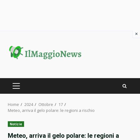
×
Skip
to
content
PRIMARY
MENU
Home
2024
Ottobre
17
Meteo, arriva il gelo polare: le regioni a rischio
Notizie
Meteo, arriva il gelo polare: le regioni a