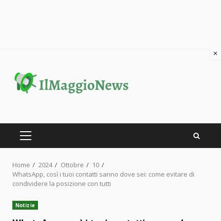
×
Skip
to
content
PRIMARY
MENU
Home
2024
Ottobre
10
WhatsApp, così i tuoi contatti sanno dove sei: come evitare di
condividere la posizione con tutti
Notizie