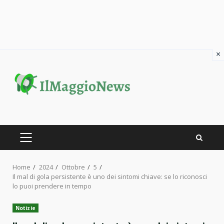
×
Skip
to
content
PRIMARY
MENU
Home
2024
Ottobre
5
Il mal di gola persistente è uno dei sintomi chiave: se lo riconosci
lo puoi prendere in tempo
Notizie