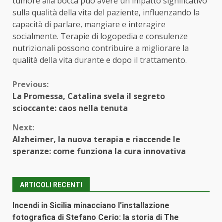
tumore alla bocca può avere un impatto significativo
sulla qualità della vita del paziente, influenzando la
capacità di parlare, mangiare e interagire
socialmente. Terapie di logopedia e consulenze
nutrizionali possono contribuire a migliorare la
qualità della vita durante e dopo il trattamento.
Continue
Previous:
La Promessa, Catalina svela il segreto
Reading
scioccante: caos nella tenuta
Next:
Alzheimer, la nuova terapia e riaccende le
speranze: come funziona la cura innovativa
ARTICOLI RECENTI
Incendi in Sicilia minacciano l’installazione
fotografica di Stefano Cerio: la storia di The