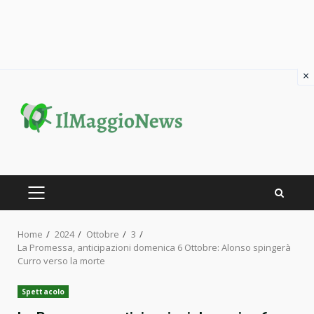
×
Skip
to
content
PRIMARY
MENU
Home
2024
Ottobre
3
La Promessa, anticipazioni domenica 6 Ottobre: Alonso spingerà
Curro verso la morte
Spettacolo