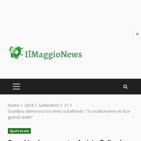
×
Skip
to
content
PRIMARY
MENU
Home
2024
Settembre
21
Scambio clamoroso tra Amici e Ballando: “Si sostituiranno le due
grandi stelle”
Spettacolo