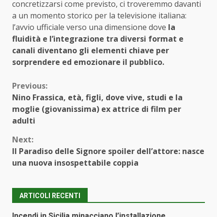
concretizzarsi come previsto, ci troveremmo davanti
a un momento storico per la televisione italiana:
l’avvio ufficiale verso una dimensione dove
la
fluidità e l’integrazione tra diversi format e
canali diventano gli elementi chiave per
sorprendere ed emozionare il pubblico.
Continue
Previous:
Nino Frassica, età, figli, dove vive, studi e la
Reading
moglie (giovanissima) ex attrice di film per
adulti
Next:
Il Paradiso delle Signore spoiler dell’attore: nasce
una nuova insospettabile coppia
ARTICOLI RECENTI
Incendi in Sicilia minacciano l’installazione