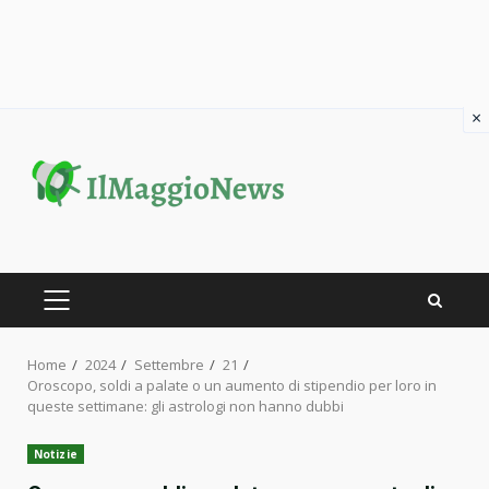
×
Skip
to
content
PRIMARY
MENU
Home
2024
Settembre
21
Oroscopo, soldi a palate o un aumento di stipendio per loro in
queste settimane: gli astrologi non hanno dubbi
Notizie