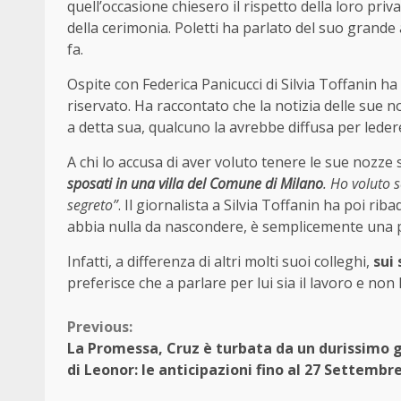
quell’occasione chiesero il rispetto della loro priv
della cerimonia. Poletti ha parlato del suo grande
fa.
Ospite con Federica Panicucci di Silvia Toffanin ha 
riservato. Ha raccontato che la notizia delle sue n
a detta sua, qualcuno la avrebbe diffusa per ledere
A chi lo accusa di aver voluto tenere le sue nozze 
sposati in una villa del Comune di Milano
. Ho voluto
segreto”
. Il giornalista a Silvia Toffanin ha poi r
abbia nulla da nascondere, è semplicemente una pe
Infatti, a differenza di altri molti suoi colleghi,
sui 
preferisce che a parlare per lui sia il lavoro e non 
Continue
Previous:
La Promessa, Cruz è turbata da un durissimo 
Reading
di Leonor: le anticipazioni fino al 27 Settembr