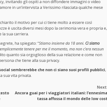
acy, invitando gli ospiti a non diffondere immagini o video
 amore in un’intervista a Verissimo rilasciata qualche mese
chiarito il motivo per cui ci tiene molto a essere così
ozze è uscita diversi mesi dopo la cerimonia vera e propria e,
 la sua carriera.
segrete, ha spiegato: “
Stiamo
insieme da 18 anni
.
Ci siamo
 semplicemente
tenere per me il momento
, ma non c’era nessun
ibadito quanto sia orgoglioso della sua relazione e come non
rsona che tiene alla sua privacy.
social sembrerebbe che non ci siano suoi profili pubblici
,
la sua vita privata.
Next
gesto
Ancora guai per i viaggiatori italiani: l’ennesim
e
tassa affossa il mondo delle low cos