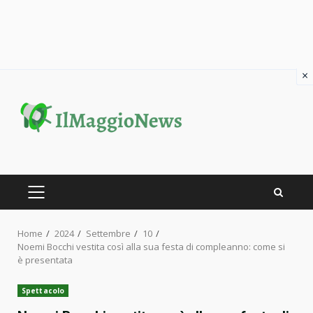
×
Skip
to
content
PRIMARY
MENU
Home
2024
Settembre
10
Noemi Bocchi vestita così alla sua festa di compleanno: come si
è presentata
Spettacolo