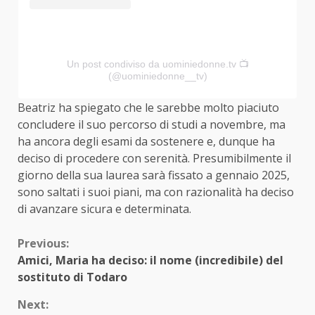
Un post condiviso da uominiedonne.tv 📺
(@uominiedonne__tv)
Beatriz ha spiegato che le sarebbe molto piaciuto
concludere il suo percorso di studi a novembre, ma
ha ancora degli esami da sostenere e, dunque ha
deciso di procedere con serenità. Presumibilmente il
giorno della sua laurea sarà fissato a gennaio 2025,
sono saltati i suoi piani, ma con razionalità ha deciso
di avanzare sicura e determinata.
Continue
Previous:
Amici, Maria ha deciso: il nome (incredibile) del
Reading
sostituto di Todaro
Next: