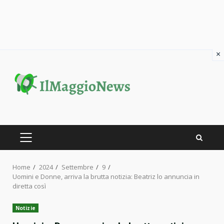
×
Skip
to
content
PRIMARY
MENU
Home
2024
Settembre
9
Uomini e Donne, arriva la brutta notizia: Beatriz lo annuncia in
diretta così
Notizie