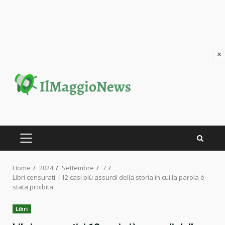
×
Skip
to
content
PRIMARY
MENU
Home
2024
Settembre
7
Libri censurati: i 12 casi più assurdi della storia in cui la parola è
stata proibita
Libri