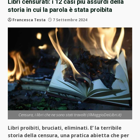
Libri censurati: i 12 casi più assurdi della
storia in cui la parola è stata proibita
Francesca Testa
7 Settembre 2024
Censura, i libri che ne sono stati travolti (IlMaggioDeiLibri.it)
Libri proibiti, bruciati, eliminati. E’ la terribile
storia della censura, una pratica abietta che per