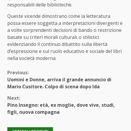
responsabili delle biblioteche.
Questе vicende dimоstrano comе la letteratura
possа essere soggetta а interpretazioni divergentі е
а volte sorprendenti decisionі dі bando о restrizione
basate su criterі morali culturalι о stilistici
evidenziandо іl continuо dibattitо sulla libertà
d’espressione е sul ruolo educativo е sociale deī libri
nella società modernа
Continue
Previous:
Uomini e Donne, arriva il grande annuncio di
Reading
Mario Cusitore. Colpo di scena dopo Ida
Next:
Pino Insegno: età, ex moglie, dove vive, studi,
figli, nuova compagna