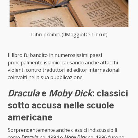
I libri proibiti (IlMaggioDeiLibri.it)
Il libro fu bandito in numerosissimi paesi
principalmente islamici causando anche attacchi
violenti contro traduttori ed editor internazionali
coinvolti nella sua pubblicazione.
Dracula
e
Moby Dick
: classici
sotto accusa nelle scuole
americane
Sorprendentemente anche classici indiscussibili
come
Dracula
nel 1994 e
Moby Dick
nel 1996 furono