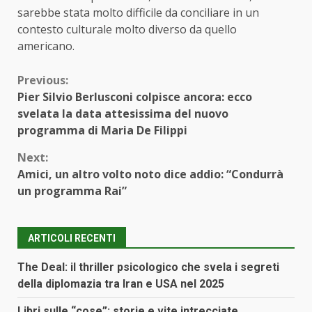
sarebbe stata molto difficile da conciliare in un
contesto culturale molto diverso da quello
americano.
Continue
Previous:
Pier Silvio Berlusconi colpisce ancora: ecco
Reading
svelata la data attesissima del nuovo
programma di Maria De Filippi
Next:
Amici, un altro volto noto dice addio: “Condurrà
un programma Rai”
ARTICOLI RECENTI
The Deal: il thriller psicologico che svela i segreti
della diplomazia tra Iran e USA nel 2025
Libri sulle “cose”: storie e vite intrecciate