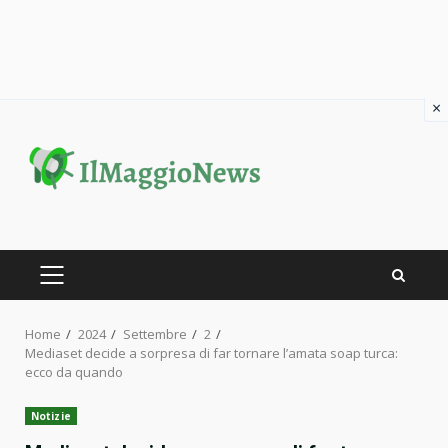
×
Skip
to
content
PRIMARY
MENU
Home
2024
Settembre
2
Mediaset decide a sorpresa di far tornare l’amata soap turca:
ecco da quando
Notizie