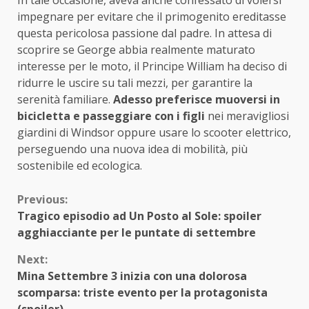
In tale occasione, aveva anche confessato di volersi
impegnare per evitare che il primogenito ereditasse
questa pericolosa passione dal padre. In attesa di
scoprire se George abbia realmente maturato
interesse per le moto, il Principe William ha deciso di
ridurre le uscire su tali mezzi, per garantire la
serenità familiare.
Adesso preferisce muoversi in
bicicletta e passeggiare con i figli
nei meravigliosi
giardini di Windsor oppure usare lo scooter elettrico,
perseguendo una nuova idea di mobilità, più
sostenibile ed ecologica.
Continue
Previous:
Tragico episodio ad Un Posto al Sole: spoiler
Reading
agghiacciante per le puntate di settembre
Next:
Mina Settembre 3 inizia con una dolorosa
scomparsa: triste evento per la protagonista