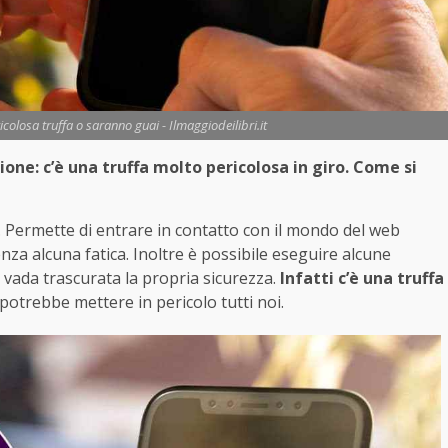
colosa truffa o saranno guai - Ilmaggiodeilibri.it
ione: c’è una truffa molto pericolosa in giro. Come si
e. Permette di entrare in contatto con il mondo del web
za alcuna fatica. Inoltre è possibile eseguire alcune
vada trascurata la propria sicurezza.
Infatti c’è una truffa
 potrebbe mettere in pericolo tutti noi.