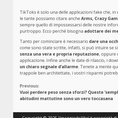
TikToks è solo una delle applicazioni fake che, in 
le tante possiamo citare anche
Arms, Crazy Game
sempre quello di impossessarsi delle nostre infor
purtroppo. Ecco perché bisogna
adottare dei me
Tanto per cominciare è necessario
dare una occh
come sono state scritte, infatti, si può intuire se s
senza una vera e propria reputazione
, oppure 
applicazione. Infine anche le date di rilascio, i do
un chiaro segnale d’allarme
. Tenete a mente que
trappole ben architettate, i vostri risparmi potreb
Continue
Previous:
Vuoi perdere peso senza sforzi? Queste ‘sempli
Reading
abitudini mattutine sono un vero toccasana
Copyright © 2025 Ilmaggiodeilibri.it proprietà di E