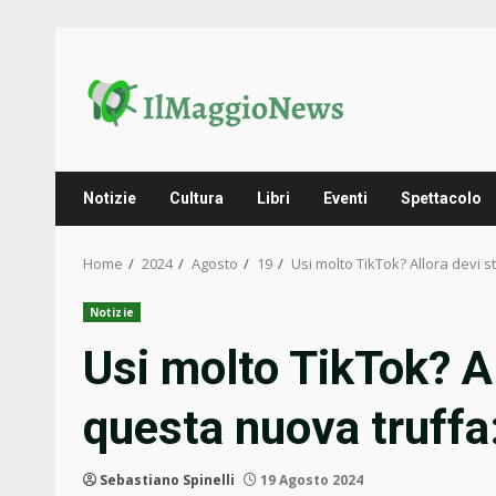
Skip
to
content
Notizie
Cultura
Libri
Eventi
Spettacolo
Home
2024
Agosto
19
Usi molto TikTok? Allora devi 
Notizie
Usi molto TikTok? Al
questa nuova truffa
Sebastiano Spinelli
19 Agosto 2024