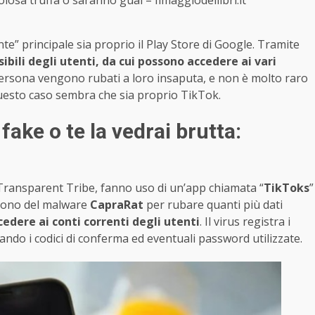
losa truffa o saranno guai – Ilmaggiodeilibri.it
e” principale sia proprio il Play Store di Google. Tramite
sibili degli utenti, da cui possono accedere ai vari
 persona vengono rubati a loro insaputa, e non è molto raro
questo caso sembra che sia proprio TikTok.
fake o te la vedrai brutta:
o Transparent Tribe, fanno uso di un’app chiamata “
TikToks
”
ervono del malware
CapraRat
per rubare quanti più dati
edere ai conti correnti degli utenti
. Il virus registra i
ando i codici di conferma ed eventuali password utilizzate.