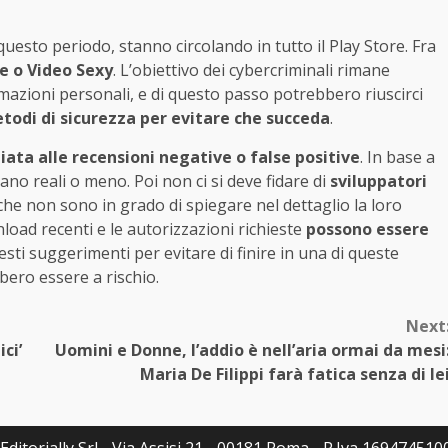
questo periodo, stanno circolando in tutto il Play Store. Fra
 o Video Sexy
. L’obiettivo dei cybercriminali rimane
mazioni personali, e di questo passo potrebbero riuscirci
todi di sicurezza per evitare che succeda
.
iata alle recensioni negative o false positive
. In base a
iano reali o meno. Poi non ci si deve fidare di
sviluppatori
che non sono in grado di spiegare nel dettaglio la loro
wnload recenti e le autorizzazioni richieste
possono essere
sti suggerimenti per evitare di finire in una di queste
bero essere a rischio.
Next
ci’
Uomini e Donne, l’addio è nell’aria ormai da mesi
Maria De Filippi farà fatica senza di le
ditorially Srl - Via Assisi 21 - 00181 Roma - P.Iva 16947451007