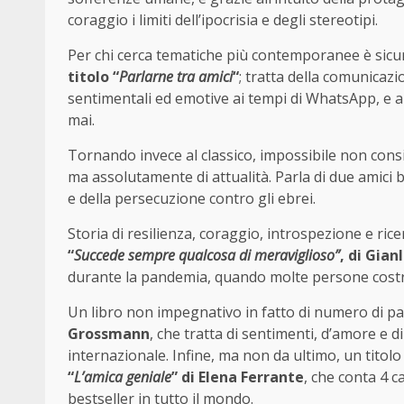
coraggio i limiti dell’ipocrisia e degli stereotipi.
Per chi cerca tematiche più contemporanee è sicu
titolo “
Parlarne tra amici
“
; tratta della comunicaz
sentimentali ed emotive ai tempi di WhatsApp, e 
mai.
Tornando invece al classico, impossibile non cons
ma assolutamente di attualità. Parla di due amici 
e della persecuzione contro gli ebrei.
Storia di resilienza, coraggio, introspezione e ricer
“
Succede sempre qualcosa di meraviglioso”
, di Gia
durante la pandemia, quando molte persone costret
Un libro non impegnativo in fatto di numero di 
Grossmann
, che tratta di sentimenti, d’amore e d
internazionale. Infine, ma non da ultimo, un titolo 
“
L’amica geniale
” di Elena Ferrante
, che conta 4 c
bestseller in tutto il mondo.