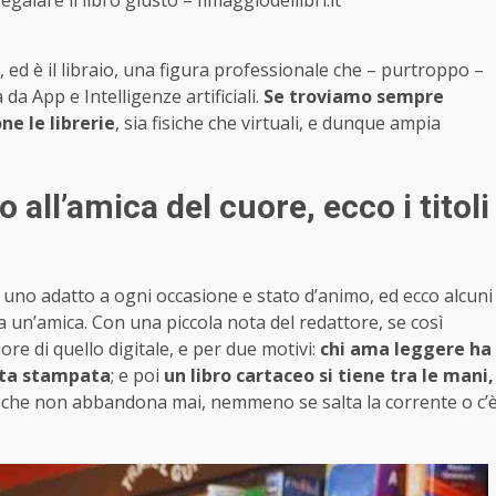
egalare il libro giusto – Ilmaggiodeilibri.it
ed è il libraio, una figura professionale che – purtroppo –
a App e Intelligenze artificiali.
Se troviamo sempre
ne le librerie
, sia fisiche che virtuali, e dunque ampia
o all’amica del cuore, ecco i titoli
n’è uno adatto a ogni occasione e stato d’animo, ed ecco alcuni
 a un’amica. Con una piccola nota del redattore, se così
ore di quello digitale, e per due motivi:
chi ama leggere ha
arta stampata
; e poi
un libro cartaceo si tiene tra le mani,
a che non abbandona mai, nemmeno se salta la corrente o c’