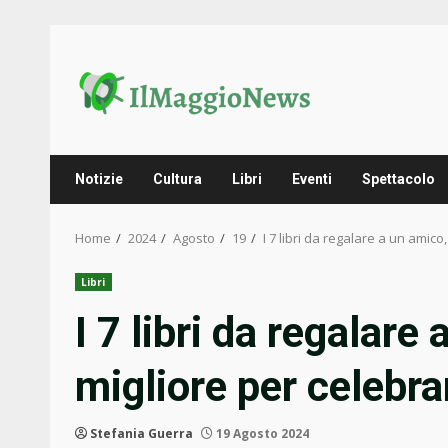
Skip
to
content
Notizie
Cultura
Libri
Eventi
Spettacolo
Home
2024
Agosto
19
I 7 libri da regalare a un amic
Libri
I 7 libri da regalare
migliore per celebr
Stefania Guerra
19 Agosto 2024