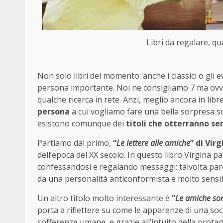
Libri da regalare, qua
Non solo libri del momento: anche i classici o gli
persona importante. Noi ne consigliamo 7 ma ovvi
qualche ricerca in rete. Anzi, meglio ancora in lib
persona
a cui vogliamo fare una bella sorpresa 
esistono comunque dei
titoli che otterranno s
Partiamo dal primo,
“
Le lettere alle amiche
” di Vir
dell’epoca del XX secolo. In questo libro Virgina p
confessandosi e regalando messaggi: talvolta parol
da una personalità anticonformista e molto sensib
Un altro titolo molto interessante è
“
Le amiche son
porta a riflettere su come le apparenze di una so
sofferenze umane, e grazie all’intuito della prot