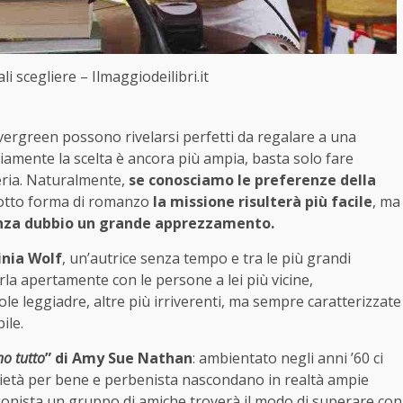
li scegliere – Ilmaggiodeilibri.it
 evergreen possono rivelarsi perfetti da regalare a una
amente la scelta è ancora più ampia, basta solo fare
reria. Naturalmente,
se conosciamo le preferenze della
sotto forma di romanzo
la missione risulterà più facile
, ma
enza dubbio un grande apprezzamento.
ginia Wolf
, un’autrice senza tempo e tra le più grandi
arla apertamente con le persone a lei più vicine,
e leggiadre, altre più irriverenti, ma sempre caratterizzate
ile.
o tutto
” di Amy Sue Nathan
: ambientato negli anni ’60 ci
cietà per bene e perbenista nascondano in realtà ampie
agonista un gruppo di amiche troverà il modo di superare con