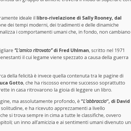
ramente ideale il
libro-rivelazione di Sally Rooney, dal
ione dei tempi moderni, dei tradimenti e delle dinamiche
analizza i comportamenti umani che, in fondo, non cambiano
igliare
“L’amico ritrovato”
di Fred Uhlman
, scritto nel 1971
benestanti il cui legame viene spezzato a causa della guerra
ca della felicità è invece quella contenuta tra le pagine di
nluca Gotto
, che ha riscosso enorme successo soprattutto
te in casa ritrovarono la gioia di leggere un libro.
pagine, ma assolutamente profondo, è
“
L’abbraccio
“, di David
i solitudine, e ha ricevuto apprezzamenti a livello
che si trova sempre in cima a tutte le classifiche, ovvero
apitoli; un inno all’amicizia e ai sentimenti umani divenuto un