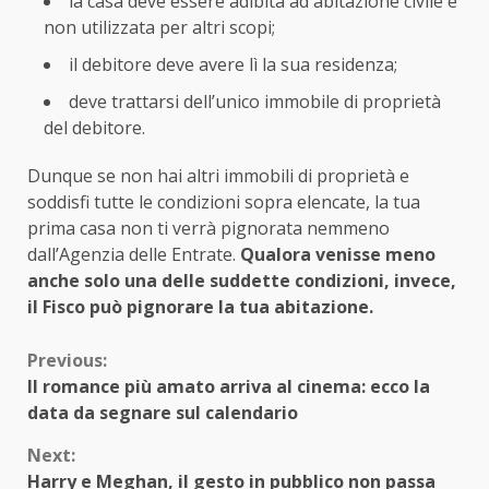
la casa deve essere adibita ad abitazione civile e
non utilizzata per altri scopi;
il debitore deve avere lì la sua residenza;
deve trattarsi dell’unico immobile di proprietà
del debitore.
Dunque se non hai altri immobili di proprietà e
soddisfi tutte le condizioni sopra elencate, la tua
prima casa non ti verrà pignorata nemmeno
dall’Agenzia delle Entrate.
Qualora venisse meno
anche solo una delle suddette condizioni, invece,
il Fisco può pignorare la tua abitazione.
Continue
Previous:
Il romance più amato arriva al cinema: ecco la
Reading
data da segnare sul calendario
Next:
Harry e Meghan, il gesto in pubblico non passa