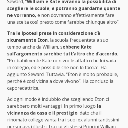
Seward, “
William e Kate avranno la possibilità di
scegliere le scuole
,
e potranno guardarne quante
ne vorranno,
e non dovranno effettivamente fare
una scelta così presto come farebbe chiunque altro”.
Tra le ipotesi prese in considerazione c’è
sicuramente Eton
, la scuola frequentata a suo
tempo anche da William, s
ebbene Kate
sull’argomento sarebbe tutt’altro che d’accordo
.
“Probabilmente Kate non vuole affatto che lui vada
in collegio, ed è possibile che non lo faccia”. Ha
aggiunto Seward. Tuttavia, “Eton è molto probabile,
perché è così vicina a dove vivono”. Ha concluso la
caporedattrice.
Ad ogni modo è indubbio che scegliendo Eton ci
sarebbero molti vantaggi. In primo luogo
la
vicinanza da casa e il prestigio
, dato che il
rinomato college vanta tra i suoi ex alunni tantissimi
personaggi illustri, tra cui gli stessi Principi William