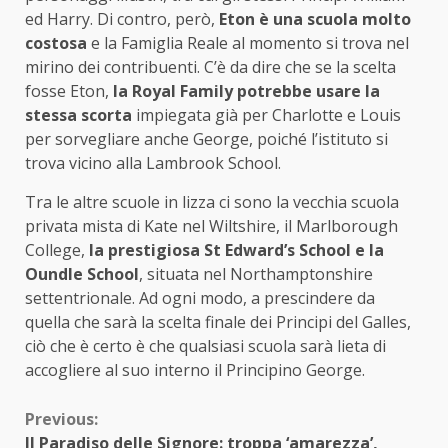
ed Harry. Di contro, però,
Eton è una scuola molto
costosa
e la Famiglia Reale al momento si trova nel
mirino dei contribuenti. C’è da dire che se la scelta
fosse Eton,
la Royal Family potrebbe usare la
stessa scorta
impiegata già per Charlotte e Louis
per sorvegliare anche George, poiché l’istituto si
trova vicino alla Lambrook School.
Tra le altre scuole in lizza ci sono la vecchia scuola
privata mista di Kate nel Wiltshire, il Marlborough
College,
la prestigiosa St Edward’s School e la
Oundle School
, situata nel Northamptonshire
settentrionale. Ad ogni modo, a prescindere da
quella che sarà la scelta finale dei Principi del Galles,
ciò che è certo è che qualsiasi scuola sarà lieta di
accogliere al suo interno il Principino George.
Continue
Previous:
Il Paradiso delle Signore: troppa ‘amarezza’,