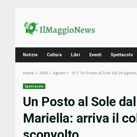
Skip
to
content
Notizie
Cultura
Libri
Eventi
Spettacolo
Home
2024
Agosto
16
Un Posto al Sole dal 26 agosto,
Spettacolo
Un Posto al Sole dal
Mariella: arriva il c
sconvolto