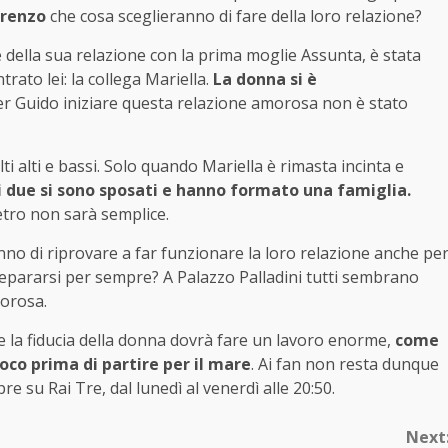
orenzo
che cosa sceglieranno di fare della loro relazione?
e della sua relazione con la prima moglie Assunta, è stata
rato lei: la collega Mariella.
La donna si è
er Guido iniziare questa relazione amorosa non è stato
i alti e bassi. Solo quando Mariella è rimasta incinta e
i due si sono sposati e hanno formato una famiglia.
etro non sarà semplice.
nno di riprovare a far funzionare la loro relazione anche pe
 separarsi per sempre? A Palazzo Palladini tutti sembrano
morosa.
e la fiducia della donna dovrà fare un lavoro enorme,
come
poco prima di partire per il mare
. Ai fan non resta dunque
su Rai Tre, dal lunedì al venerdì alle 20:50.
Next