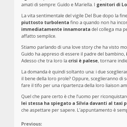
amati di sempre: Guido e Mariella. I
genitori di L
La vita sentimentale del vigile Del Bue dopo la fin
piuttosto turbolenta
fino a quando non ha incont
immediatamente innamorata
del collega ma p
affatto semplice.
Stiamo parlando di una love story che ha visto molt
Guido ha appreso di essere il padre del bambino,
Adesso che tra loro la
crisi è palese
, tornare indi
La domanda è quindi soltanto una: i due scegliera
il bene della loro prole? Oppure, sceglieranno di
fare il tifo per una ripartenza della loro liaison a
Quel che pare certo è che l’uomo per riconquistar
lei stessa ha spiegato a Silvia davanti al taxi 
che aspettare per sapere. L’appuntamento è sempre 
Continue
Previous: