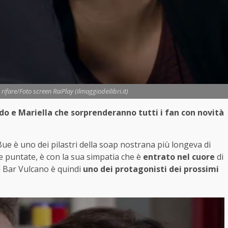
 rifare/Foto screen RaiPlay (ilmaggiodeilibri.it)
ido e Mariella che sorprenderanno tutti i fan con novità
Bue è uno dei pilastri della soap nostrana più longeva di
e puntate, è con la sua simpatia che è
entrato nel cuore
di
el Bar Vulcano è quindi
uno dei protagonisti dei prossimi