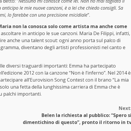
 detto: ”
Nessuno mi conosce come lei. Non ho mai tagliato il
n anticipo le mie nuove canzoni, è a lei che chiedo consigli. Sa
rmi, lo farebbe con una precisione micidiale
”.
aria non la conosca solo come artista ma anche come
ascoltare in anticipo le sue canzoni. Maria De Filippi, infatti,
nire anche una talent scout: ogni anno porta sul palco di
rogramma, diventano degli artisti professionisti nel canto e
lle diversi traguardi importanti: Emma ha partecipato
ll’edizione 2012 con la canzone “Non è l’inferno”.
Nel 2014 è
 partecipare all’Eurovision Song Contest con il brano “La mia
è solo una fetta della lunghissima carriera di Emma che è
u palchi importanti.
Next
Belen la richiesta al pubblico: “Spero s
dimentichino di questo”, pronto il ritorno in t