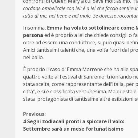
confronti di Queen Mary a cui deve moltissimo.
Ha
cordone ombelicale con lei: è a lei che faccio sentire i
tutto di me, nel bene e nel male. Se dovesse racconta
Insomma,
Emma ha voluto sottolineare come M
persona
ed è proprio a lei che chiede consigli o fa 
oltre ad essere una conduttrice, si può quasi defi
Amici tantissimi talenti che, una volta fuori dal p
nel ballo.
È proprio il caso di Emma Marrone che ha alle spa
quattro volte al Festival di Sanremo, trionfando ne
stata scelta, come rappresentante dell’Italia, per
città”, e si è classificata ventunesima. Ma questa 
stata
protagonista di tantissime altre esibizioni s
Continue
Previous:
4 Segni zodiacali pronti a spiccare il volo:
Reading
Settembre sarà un mese fortunatissimo