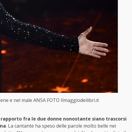
l bene e nel male ANSA FOTO Ilmaggiodeilibri.it
rapporto fra le due donne nonostante siano trascorsi
mma
. La cantante ha speso delle parole molto belle nei