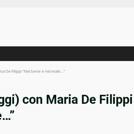
ria De Filippi “Nel bene e nel male…”
gi) con Maria De Filippi
e…”