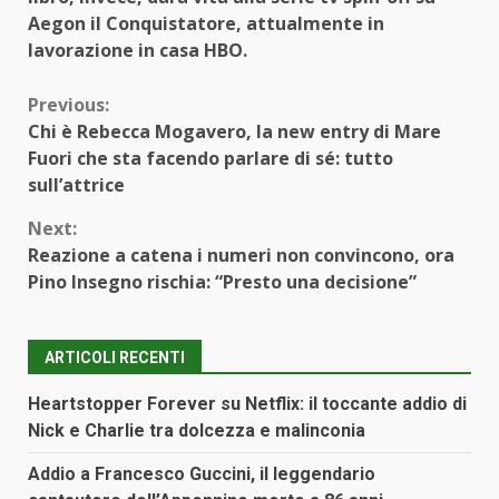
Aegon il Conquistatore, attualmente in
lavorazione in casa HBO.
Continue
Previous:
Chi è Rebecca Mogavero, la new entry di Mare
Reading
Fuori che sta facendo parlare di sé: tutto
sull’attrice
Next:
Reazione a catena i numeri non convincono, ora
Pino Insegno rischia: “Presto una decisione”
ARTICOLI RECENTI
Heartstopper Forever su Netflix: il toccante addio di
Nick e Charlie tra dolcezza e malinconia
Addio a Francesco Guccini, il leggendario