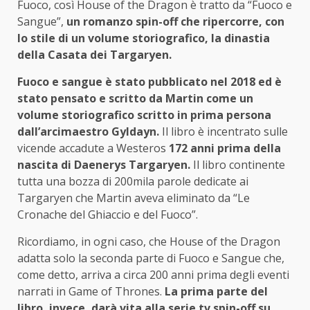
Fuoco, così House of the Dragon è tratto da “Fuoco e
Sangue”,
un romanzo spin-off che ripercorre, con
lo stile di un volume storiografico, la dinastia
della Casata dei Targaryen.
Fuoco e sangue è stato pubblicato nel 2018 ed è
stato pensato e scritto da Martin come un
volume storiografico scritto in prima persona
dall’arcimaestro Gyldayn.
Il libro è incentrato sulle
vicende accadute a Westeros
172 anni prima della
nascita di Daenerys Targaryen.
Il libro continente
tutta una bozza di 200mila parole dedicate ai
Targaryen che Martin aveva eliminato da “Le
Cronache del Ghiaccio e del Fuoco”.
Ricordiamo, in ogni caso, che House of the Dragon
adatta solo la seconda parte di Fuoco e Sangue che,
come detto, arriva a circa 200 anni prima degli eventi
narrati in Game of Thrones.
La prima parte del
libro, invece, darà vita alla serie tv spin-off su