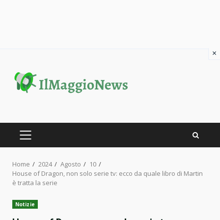
×
Skip
to
content
PRIMARY
MENU
Home
2024
Agosto
10
House of Dragon, non solo serie tv: ecco da quale libro di Martin
è tratta la serie
Notizie