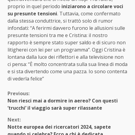
proprio in quel periodo
iniziarono a circolare voci
su presunte tensioni
. Tuttavia, come confermato
dalla stessa conduttrice, si trattò solo di rumor
infondati: “A ferirmi davvero furono le allusioni sulle
presunte tensioni tra me e Cristina: il nostro
rapporto è sempre stato super saldo e di sicuro non
litigherei con lei per un programma”. Oggi Cristina è
lontana dalla luce dei riflettori e alla televisione non
ci pensa: “È molto concentrata sulla sua linea di moda
e si sta divertendo come una pazza. Io sono contenta
di vederla felice”
Continue
Previous:
Non riesci mai a dormire in aereo? Con questi
Reading
‘trucchi’ il viaggio sarà super rilassante
Next:
Notte europea dei ricercatori 2024, sapete
quando si celebra? Ecco a chi è dedicata