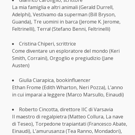
Gianrico Carofiglio, scrittore
La mia famiglia e altri animali (Gerald Durrell,
Adelphi), Vestivamo da superman (Bill Bryson,
Guanda), Tre uomini in barca (Jerome K. Jerome,
Feltrinelli), Terra! (Stefano Benni, Feltrinelli)
Cristina Chiperi, scrittrice
Come diventare un esploratore del mondo (Keri
Smith, Corraini), Orgoglio e pregiudizio (Jane
Austen)
Giulia Ciarapica, bookinfluencer
Ethan Frome (Edith Wharton, Neri Pozza), L’anno
in cui imparai a leggere (Marco Marsullo, Einaudi)
Roberto Cincotta, direttore IIC di Varsavia
Il maestro di regalpietra (Matteo Collura, La nave
di Teseo), Torpedone trapiantati (Francesco Abate,
Einaudi), L’amurusanza (Tea Ranno, Mondadori),