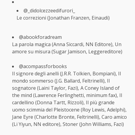
@_didolcezzeedifurori_
Le correzioni (Jonathan Franzen, Einaudi)
@abookforadream
La parola magica (Anna Siccardi, NN Editore), Un
amore su misura (Sugar Jamison, Leggereditore)
@acompassforbooks
Il signore degli anelli (J.R.R. Tolkien, Bompiani), Il
mondo sommerso (J.G. Ballard, Feltrinelli), Il
sognatore (Laini Taylor, Fazi), A Coney Island of
the mind (Lawrence Ferlinghetti, minimum fax), Il
cardellino (Donna Tartt, Rizzoli), Il più grande
uomo scimmia del Pleistocene (Roy Lewis, Adelphi),
Jane Eyre (Charlotte Bronte, Feltrinelli), Caro amico
(Li Yiyun, NN editore), Stoner (John Williams, Fazi)