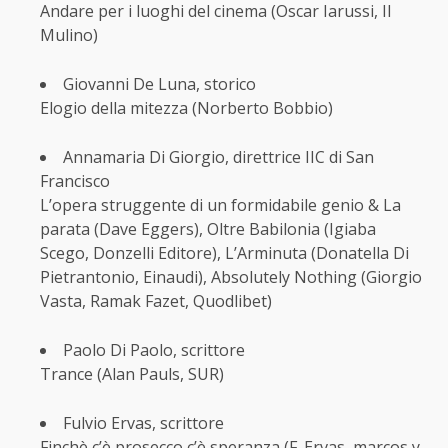
Andare per i luoghi del cinema (Oscar Iarussi, Il
Mulino)
Giovanni De Luna, storico
Elogio della mitezza (Norberto Bobbio)
Annamaria Di Giorgio, direttrice IIC di San
Francisco
L’opera struggente di un formidabile genio & La
parata (Dave Eggers), Oltre Babilonia (Igiaba
Scego, Donzelli Editore), L’Arminuta (Donatella Di
Pietrantonio, Einaudi), Absolutely Nothing (Giorgio
Vasta, Ramak Fazet, Quodlibet)
Paolo Di Paolo, scrittore
Trance (Alan Pauls, SUR)
Fulvio Ervas, scrittore
Finchè c’è prosecco c’è speranza (F. Ervas, marcos y