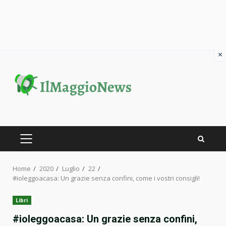
×
Skip
to
content
PRIMARY
MENU
Home
2020
Luglio
22
#ioleggoacasa: Un grazie senza confini, come i vostri consigli!
Libri
#ioleggoacasa: Un grazie senza confini,